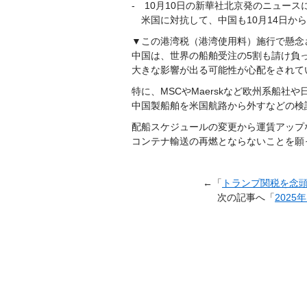
- 10月10日の新華社北京発のニュース
米国に対抗して、中国も10月14日か
▼この港湾税（港湾使用料）施行で懸念
中国は、世界の船舶受注の5割も請け負
大きな影響が出る可能性が心配をされて
特に、MSCやMaerskなど欧州系船社
中国製船舶を米国航路から外すなどの検
配船スケジュールの変更から運賃アップ
コンテナ輸送の再燃とならないことを願
←「
トランプ関税を念頭
次の記事へ「
202