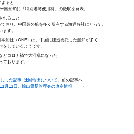
によると、
ら米国船舶に「特別港湾使用料」の徴収を発表。
されること
っており、中国製の船を多く所有する海運各社にとって、
います。
や日本船社（ONE）は、中国に建造委託した船舶が多く、
討をしているようです。
などコロナ禍で大混乱になった
っております。
にした記事_迂回輸出について
」前の記事へ
5年11月11日、輸出貿易管理令の改定情報
」→