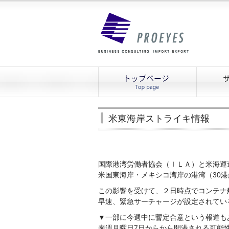
米東海岸ストライキ情報
国際港湾労働者協会（ＩＬＡ）と米海運
米国東海岸・メキシコ湾岸の港湾（30港
この影響を受けて、２日時点でコンテナ
早速、緊急サーチャージが設定されてい
▼一部に今週中に暫定合意という報道も
来週月曜日7日からから開港される可能