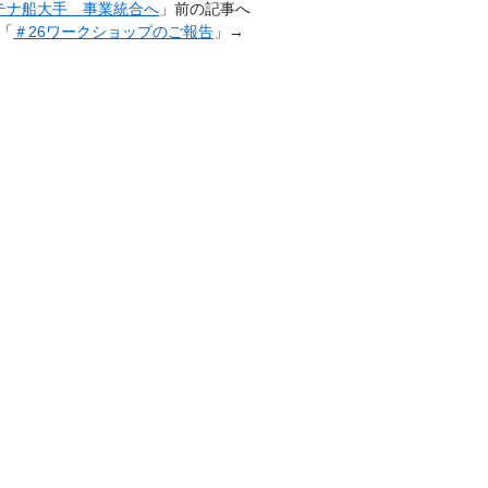
テナ船大手 事業統合へ
」前の記事へ
「
＃26ワークショップのご報告
」→