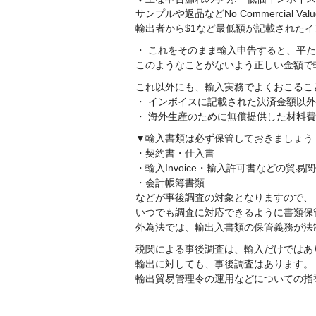
サンプルや返品などNo Commercial Va
輸出者から$1など最低額が記載された
・ これをそのまま輸入申告すると、平
このようなことがないよう正しい金額で
これ以外にも、輸入実務でよくおこるこ
・ インボイスに記載された決済金額以
・ 海外生産のために無償提供した材料
▼輸入書類は必ず保管しておきましょう
・契約書・仕入書
・輸入Invoice・輸入許可書などの貿易
・会計帳簿書類
などが事後調査の対象となりますので、
いつでも調査に対応できるように書類保
外為法では、輸出入書類の保管義務が法
税関による事後調査は、輸入だけではあ
輸出に対しても、事後調査はあります。
輸出貿易管理令の運用などについての指