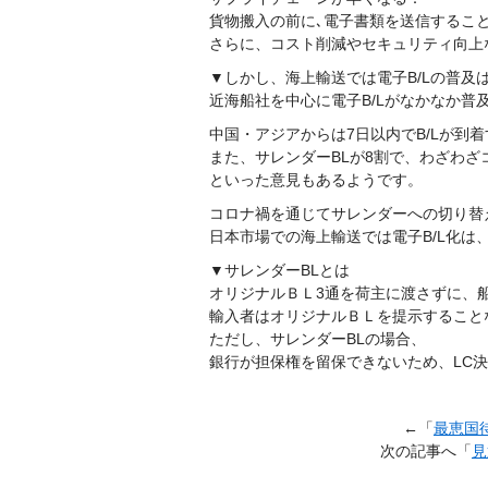
貨物搬入の前に､電子書類を送信するこ
さらに、コスト削減やセキュリティ向上
▼しかし、海上輸送では電子B/Lの普及
近海船社を中心に電子B/Lがなかなか普
中国・アジアからは7日以内でB/Lが到
また、サレンダーBLが8割で、わざわ
といった意見もあるようです。
コロナ禍を通じてサレンダーへの切り替
日本市場での海上輸送では電子B/L化は
▼サレンダーBLとは
オリジナルＢＬ3通を荷主に渡さずに、
輸入者はオリジナルＢＬを提示すること
ただし、サレンダーBLの場合、
銀行が担保権を留保できないため、LC
←「
最恵国
次の記事へ「
見