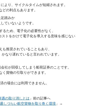
とにより、サイクルタイムが短縮されます。
などの利点もあります。
は足踏みか
及していないようです。
着するため、電子化の必要性がなく、
ざコストをかけて電子化を導入する意味を感じない
えも推奨されていることもあり、
、 かなり遅れていると言われています。
船会社が回収してしまう船荷証券のことです。
なく貨物の引取りができます。
決済の場合には利用できません。
待遇の取り消しとは
」前の記事へ
通しづらい航空貨物を取り巻く環境
」→