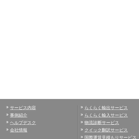
2025-11-12
2025年11月11日、輸出貿易管理
2025-10-15
米中対立の激化で国際物流に影響か
2025-09-25
トランプ関税を念頭にした記事_迂
2025-08-27
米国向け郵便貨物状況アップデート
サービス内容
らくらく輸出サービス
2025-07-25
事例紹介
らくらく輸入サービス
トランプ関税が決着
ヘルプデスク
物流診断サービス
会社情報
クイック翻訳サービス
2025-05-07
国際運賃見積もりサービス